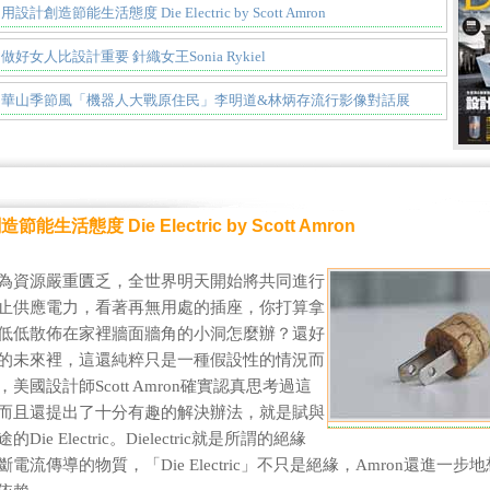
用設計創造節能生活態度 Die Electric by Scott Amron
做好女人比設計重要 針織女王Sonia Rykiel
華山季節風「機器人大戰原住民」李明道&林炳存流行影像對話展
能生活態度 Die Electric by Scott Amron
為資源嚴重匱乏，全世界明天開始將共同進行
止供應電力，看著再無用處的插座，你打算拿
低低散佈在家裡牆面牆角的小洞怎麼辦？還好
的未來裡，這還純粹只是一種假設性的情況而
美國設計師Scott Amron確實認真思考過這
而且還提出了十分有趣的解決辦法，就是賦與
Die Electric。Dielectric就是所謂的絕緣
電流傳導的物質，「Die Electric」不只是絕緣，Amron還進一步