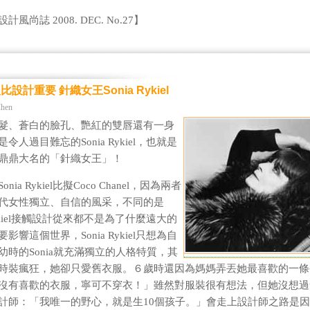
設計風尚誌 2008. DEC. No.27】
設計重要 針織女王Sonia Rykiel
Chen
髮、蒼白的臉孔、艷紅的雙唇還有一身
令人過目難忘的Sonia Rykiel，也就是
鼎鼎大名的「針織女王」！
nia Rykiel比擬Coco Chanel，因為兩者
代女性獨立、自信的風采，不同的是
 Rykiel接觸設計從來都不是為了什麼遠大的
影響這個世界，Sonia Rykiel只想為自
幼時的Sonia就充滿獨立的人格特質，其
時裝瘋狂，她卻只愛舊衣服。６歲時還因為媽媽弄丟她最喜歡的一條
沒有喜歡的衣服，寧可不穿衣！」雖然對服裝很有想法，但她沒想過
計師：「我唯一的野心，就是生10個孩子。」會走上設計師之路是因為S