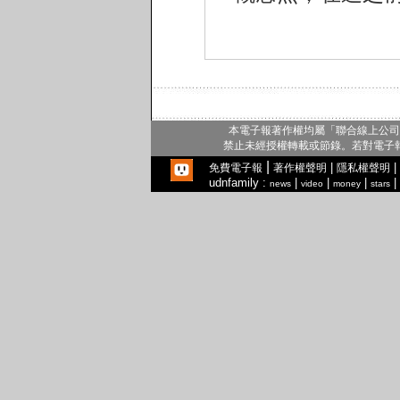
本電子報著作權均屬「聯合線上公司
禁止未經授權轉載或節錄。若對電子
|
|
|
免費電子報
著作權聲明
隱私權聲明
udnfamily :
|
|
|
|
news
video
money
stars