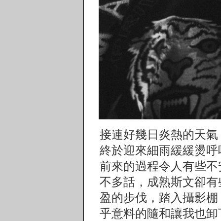
接連好幾日炎熱的天氣
終於迎來細雨緩緩燙呼
前來的過程令人有些不
不多話，成熟斯文卻有
盈的步伐，踏入攝影棚
乎意料的隨和讓我也卸