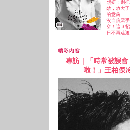
熙妍：別把
敵，放大了
的意義
沒自信露手
穿！這 3
日不再遮遮
專訪｜「時常被誤會
啦！」王柏傑冷