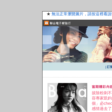
★
無法正常瀏覽圖片，請按這裡看說
拔除粉刺不
容專家凱鈞
個」必che
感情過去了