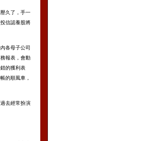
力壓久了，手一
及投信認養股將
團內各母子公司
財務報表，會動
不錯的獲利表
作帳的順風車，
，過去經常扮演