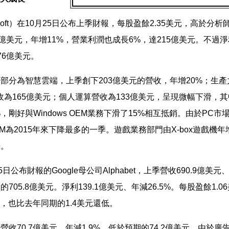
osoft）在10月25日公布上季財報，每股盈餘2.35美元，高於分析
0億美元，年增11%，營業利潤也成長6%，達215億美元。不過
76億美元。
部分為智慧雲端，上季創下203億美元的營收，年增20%；生
收為165億美元；個人運算營收為133億美元，呈現微幅下滑，
，剛好與Windows OEM業務下滑了15%相互抵銷。由於PC市
 OEM為2015年來下降最多的一季。遊戲業務部門由X-box遊戲機年
長。
5日公布財報的Google母公司Alphabet，上季營收690.9億美
705.8億美元。淨利139.1億美元、年減26.5%。每股盈餘1.
元，也比去年同期的1.4美元還低。
廣告營收70.7億美元，年減1.9%，低於預期的74.2億美元。由於