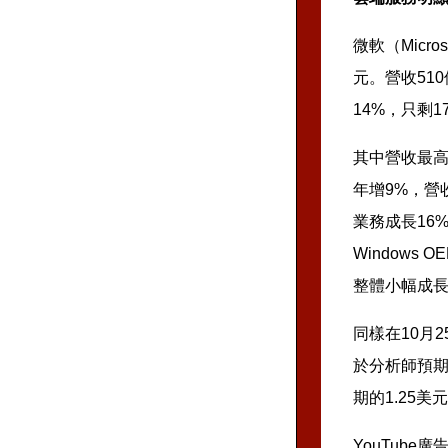
微軟（Micr
元。營收51
14%，只剩1
其中營收最高
年增9%，營
業務成長16%
Windows
整體小幅成
同樣在10月2
於分析師預期的
期的1.25美
YouTube