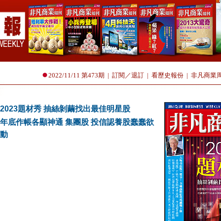
2022/11/11 第473期
|
訂閱／退訂
|
看歷史報份
|
非凡商業
2023題材秀 抽絲剝繭找出最佳明星股
年底作帳各顯神通 集團股 投信認養股蠢蠢欲
動