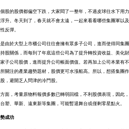
數個股的股價都偏空下跌，大家悶了一整年，不過皮球往水下用
速浮升。冬天到了，春天就不會太遠，一起來看看哪些集團軍以
復性反彈。
情是由於大型上市櫃公司往往會擁有眾多子公司，進而使得同集
叉持股關係，而每到了年底這些公司為了提升轉投資收益、美化
自家子公司股價，進而提升公司帳面價值。若再加上公司本業有
場所關注的產業趨勢題材，股價更可水漲船高。所以，想搭集團
流股，避開乏人問津的冷門股。
團方面，考量原物料報價多數已轉弱回檔，不利股價表現，因此
的台塑、華新、遠東新等集團，可能暫退舞台或僅剩零星點火。
造勢成功