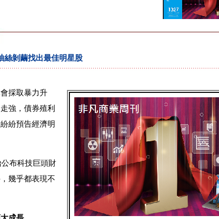
秀 抽絲剝繭找出最佳明星股
準會採取暴力升
元走強，債券殖利
場紛紛預告經濟明
。
始公布科技巨頭財
外，幾乎都表現不
顯大成長