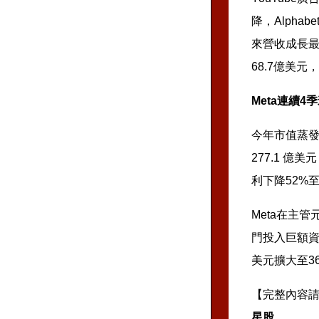
降，Alpha
來營收成長最
68.7億美
Meta連續4
今年市值蒸發
277.1 億
利下降52%
Meta在主管
門投入巨額資
美元擴大至36
【完整內容
星股