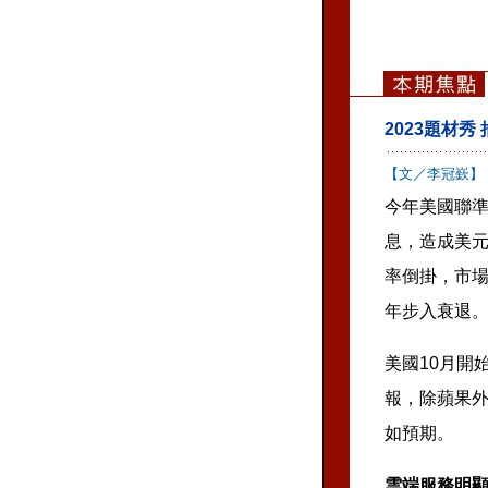
2023題材
【文／李冠嶔】
今年美國聯
息，造成美
率倒掛，市
年步入衰退
美國10月開
報，除蘋果
如預期。
雲端服務明