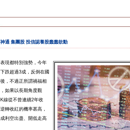
神通 集團股 投信認養股蠢蠢欲動
的表現都特別強勢，今年
下跌超過3成，反倒在國
居後，不過正所謂禍福相
來，如果以長期角度觀
K線從不曾連續2年收
年逆轉收紅的機率甚高，
形成利空出盡、開低走高