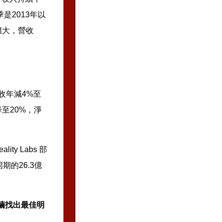
是2013年以
擴大，營收
。
收年減4%至
降至20%，淨
y Labs 部
期的26.3億
剝繭找出最佳明