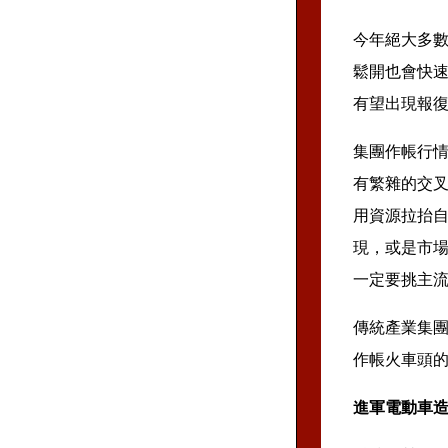
今年絕大多
鬆開也會快
有望出現報
集團作帳行
有繁雜的交
用資源拉抬
現，或是市
一定要挑主
傳統產業集
作帳火車頭
進軍電動車