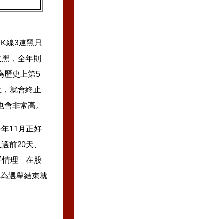
K線3連黑只
收黑，全年則
為歷史上第5
上，就會終止
也會非常高。
年11月正好
選前20天、
乎情理，在股
因為選舉結束就