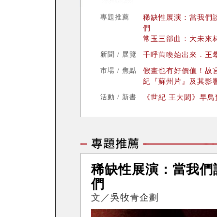
專題推薦
稀缺性展演：當我們
們
常玉三部曲：大未來
新聞 / 展覽
千呼萬喚始出來．王
市場 / 焦點
假畫也有好價值！故
紀『蘇州片』及其影
活動 / 新書
《世紀 王大閎》早
稀缺性展演：當我們
們
文／吳牧青企劃