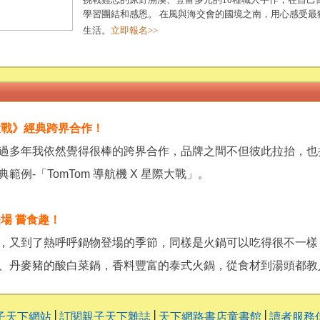
學習團結和感恩。 在風與海交會的國境之南，用心感受最
生活。
立即報名>>
大戰》經典跨界合作！
過多年我依然覺得很棒的跨界合作，品牌之間不但彼此拉抬，也
範例-「TomTom 導航機 X 星際大戰」。
場 嘗食趣！
，又到了熱呼呼鍋物登場的季節，同樣是火鍋可以吃得很不一樣
、丹麥豬的酸白菜鍋，香料豐富的泰式火鍋，從食材到湯頭都教
子天下網站
│
訂閱親子天下雜誌
│
天下網路書店童書館
│
讀者服務