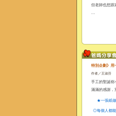
但老師也想跟
…
特別企劃》用
作者／王淑芬
手工的聖誕樹
滿滿的感謝，
★一張紙
◎每個人都