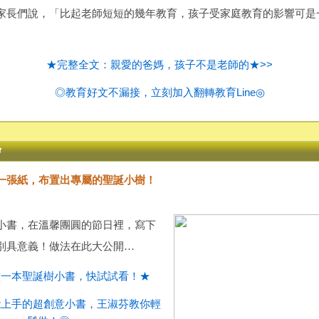
家長們說，「比起老師短短的幾年教育，孩子受家庭教育的影響可是
★完整全文：親愛的爸媽，孩子不是老師的★>>
◎教育好文不漏接，立刻加入翻轉教育Line◎
一張紙，布置出專屬的聖誕小樹！
小書，在溫馨團圓的節日裡，寫下
別具意義！做法在此大公開…
做一本聖誕樹小書，快試試看！★
能上手的超創意小書，王淑芬教你輕