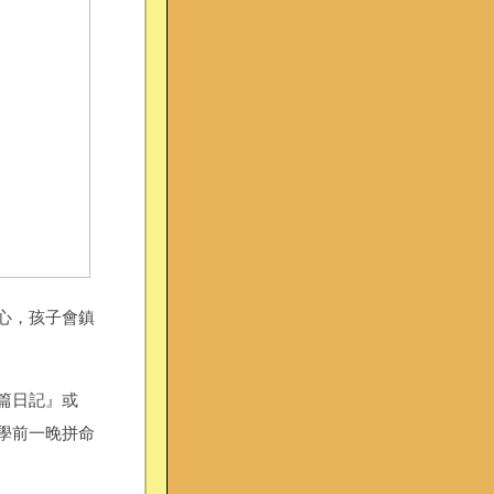
心，孩子會鎮
篇日記』或
學前一晚拼命