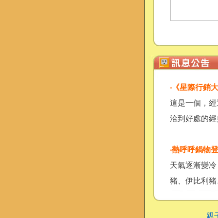
‧
《星際行銷
這是一個，經
洽到好處的經典
‧
熱呼呼鍋物登
天氣逐漸變冷
豬、伊比利豬
親