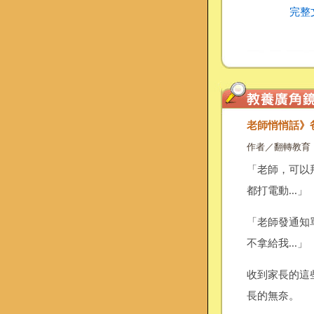
完整
老師悄悄話》
作者／翻轉教育
「老師，可以
都打電動...」
「老師發通知
不拿給我...」
收到家長的這
長的無奈。