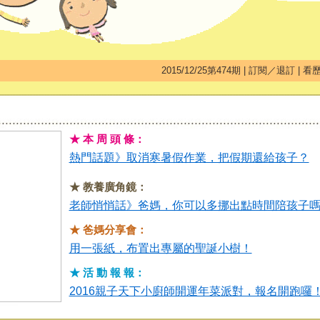
2015/12/25第474期
|
訂閱／退訂
|
看
★ 本 周 頭 條：
熱門話題》取消寒暑假作業，把假期還給孩子？
★ 教養廣角鏡：
老師悄悄話》爸媽，你可以多挪出點時間陪孩子
★ 爸媽分享會：
用一張紙，布置出專屬的聖誕小樹！
★ 活 動 報 報：
2016親子天下小廚師開運年菜派對，報名開跑囉