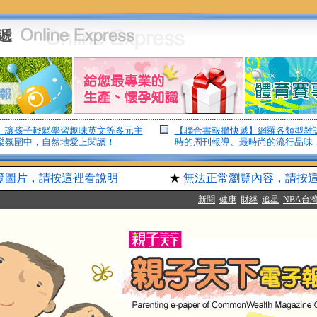
】讓孩子輕鬆學習趣味英文等多元主
【聯合書報攤快遞】網羅各類型雜
樂氛圍中，自然地愛上閱讀！
時的周刊報導、最時尚的流行品味
覽圖片，請按這裡看說明
★
無法正常瀏覽內容，請按
新聞
健康
財經
追星
NBA台