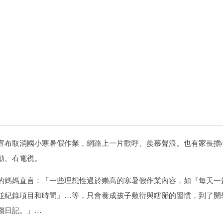
宣布取消國小寒暑假作業，網路上一片歡呼、羨慕聲浪。也有家長擔
動、看電視。
的媽媽直言：「一些理想性過於崇高的寒暑假作業內容，如『每天一
並紀錄項目和時間』…等，只會養成孩子敷衍與瞎掰的習慣，到了開
謅日記。」…