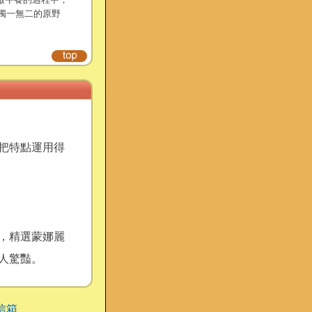
獨一無二的原野
把特點運用得
，精選蒙娜麗
人驚豔。
信箱