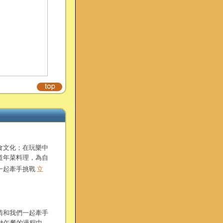
食文化；在玩樂中
道年菜料理，為自
一起牽手挑戰
立
請和我們一起牽手
做午餐的過程中，