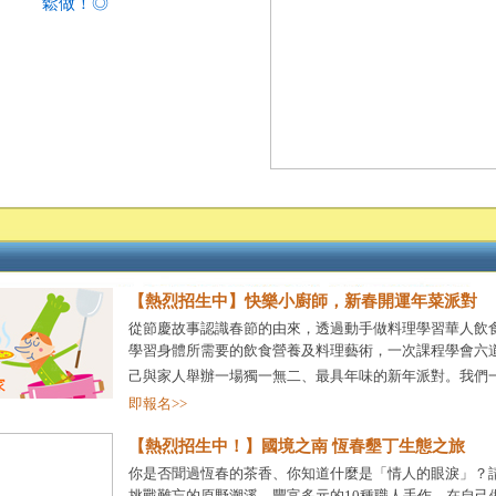
鬆做！◎
【熱烈招生中】快樂小廚師，新春開運年菜派對
從節慶故事認識春節的由來，透過動手做料理學習華人飲
學習身體所需要的飲食營養及料理藝術，一次課程學會六
己與家人舉辦一場獨一無二、最具年味的新年派對。我們
即報名>>
【熱烈招生中！】國境之南 恆春墾丁生態之旅
你是否聞過恆春的茶香、你知道什麼是「情人的眼淚」？
挑戰難忘的原野溯溪、豐富多元的10種職人手作，在自己