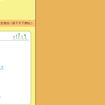
歷史報份
|
親子天下網站
|
嗎？
！