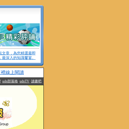
誌文章，為您精選最即
，最深入的知識饗宴。
這裡線上閱讀
灣
udn部落格
udnTV
讀書吧