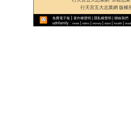
行天宮五大志業網 版權所有 201
|
|
|
免費電子報
著作權聲明
隱私權聲明
聯絡我們
udnfamily :
|
|
|
|
|
news
video
money
stars
health
read