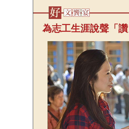
為志工生涯說聲「讚