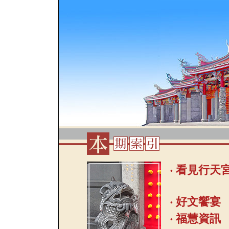
‧ 看見行天
‧ 好文饗宴
‧ 福慧資訊