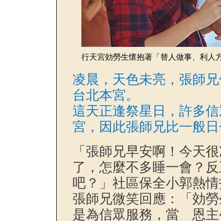
行天宮効勞生懷抱著「替人做事、利人
凌晨，天色未亮，張師兄
台北本宮。
這天正逢祭星日，許多信
宮，因此張師兄比一般日
「張師兄早安啊！今天很
了，怎麼不多睡一會？反
吧？」社區保全小郭熱情
張師兄微笑回應：「効勞
是為信眾服務，當 恩主