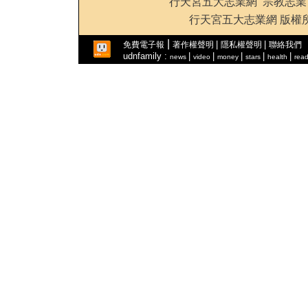
行天宮五大志業網
宗教志業
行天宮五大志業網 版權所有 201
|
|
|
免費電子報
著作權聲明
隱私權聲明
聯絡我們
udnfamily :
|
|
|
|
|
news
video
money
stars
health
read