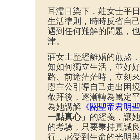
耳濡目染下，莊女士平
生活準則，時時反省自
遇到任何難解的問題，
津。
莊女士歷經離婚的煎熬
知如何獨立生活，並好
路、前途茫茫時，立刻
恩主公引導自己走出困
敬拜後，逐漸轉為篤定
為她講解
《關聖帝君明
一點真心」
的經義，讓
的考驗，只要秉持真誠
行，感受到生命的光明