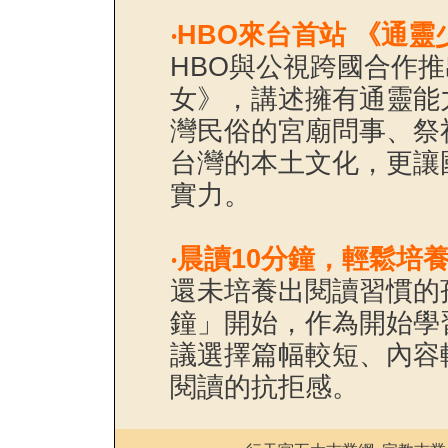
‧
HBO來台首站 《通
HBO與公視跨國合作
女》，講述擁有通靈能
灣民俗的宮廟問事、祭
台灣的本土文化，更讓
實力。
‧
晨讀10分鐘，輕鬆培
還未培養出閱讀習慣的
鐘」開始，作為開始學
議選擇篇幅較短、內容
閱讀的抗拒感。