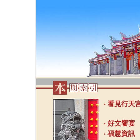
‧ 看見行天
‧ 好文饗宴
‧ 福慧資訊