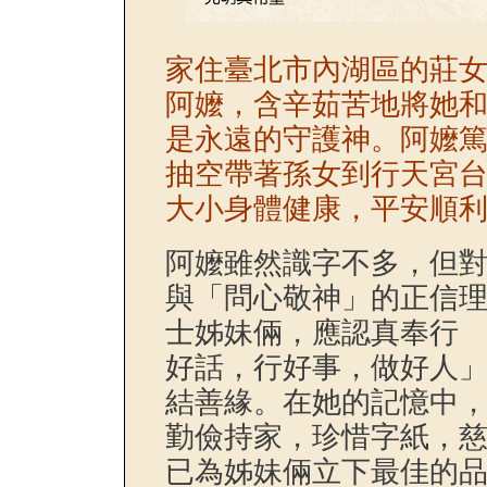
家住臺北市內湖區的莊
阿嬤，含辛茹苦地將她
是永遠的守護神。阿嬤
抽空帶著孫女到行天宮
大小身體健康，平安順
阿嬤雖然識字不多，但
與「問心敬神」的正信
士姊妹倆，應認真奉行
好話，行好事，做好人
結善緣。在她的記憶中
勤儉持家，珍惜字紙，
已為姊妹倆立下最佳的