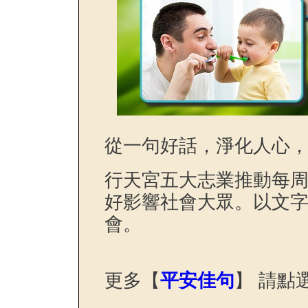
從一句好話，淨化人心
行天宮五大志業推動每
好影響社會大眾。以文
會。
更多【
平安佳句
】 請點