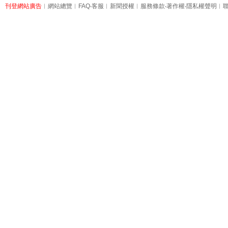
刊登網站廣告
︱
網站總覽
︱
FAQ
‧
客服
︱
新聞授權
︱
服務條款
‧
著作權
‧
隱私權聲明
︱