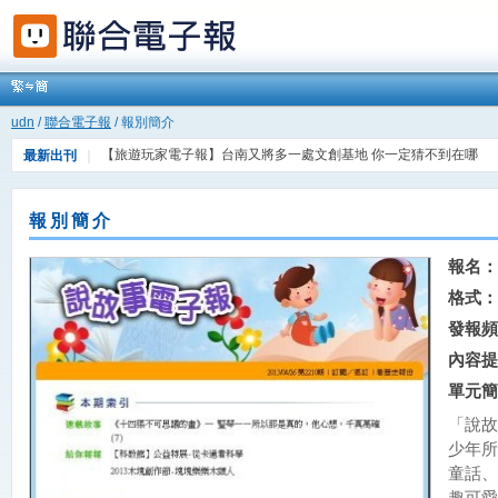
udn
/
聯合電子報
/ 報別簡介
【旅遊玩家電子報】台南又將多一處文創基地 你一定猜不到在哪
最新出刊
｜
【FIND科技報】AI披白袍，AI成為醫療界的新寵兒
報別簡介
報名：
格式：
發報頻
內容提
單元簡
「說故
少年所
童話、
趣可愛