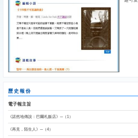
歷史報份
電子報主旨
《諾然地傳說：巴爾札飯店》─（1）
《再見，陌生人》─（4）