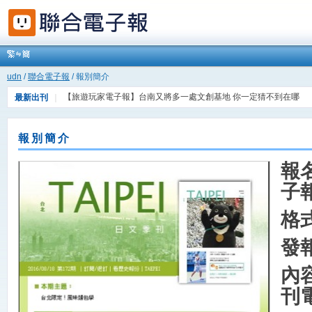
udn
/
聯合電子報
/ 報別簡介
【旅遊玩家電子報】台南又將多一處文創基地 你一定猜不到在哪
最新出刊
｜
【FIND科技報】AI披白袍，AI成為醫療界的新寵兒
報別簡介
報名
子
格
發
內容
刊