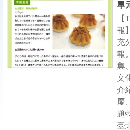
單
【T
報
充
報
集
文
介
慶
題
臺