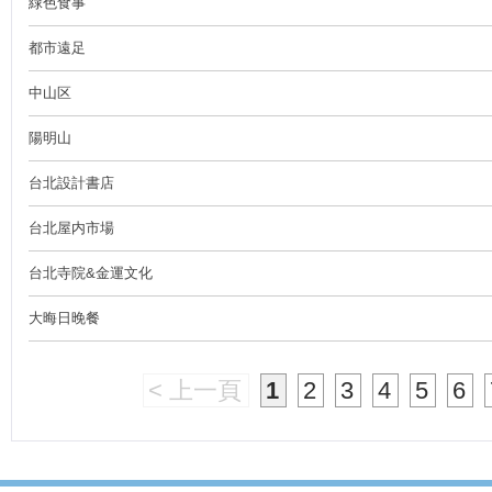
緑色食事
都市遠足
中山区
陽明山
台北設計書店
台北屋内市場
台北寺院&金運文化
大晦日晚餐
< 上一頁
1
2
3
4
5
6