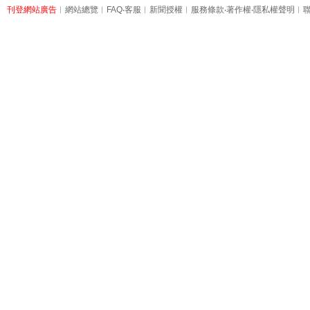
刊登網站廣告
︱
網站總覽
︱
FAQ
‧
客服
︱
新聞授權
︱
服務條款
‧
著作權
‧
隱私權聲明
︱