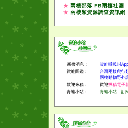
★
兩棲部落
FB兩棲社團
★
兩棲類資源調查資訊網
˙新書消息：
賞蛙呱呱叫Ap
‧賞蛙圖鑑：
台灣兩棲爬行
兩棲動物野外
‧歡迎來稿：
歡迎
投稿電子
‧青蛙小站：
青蛙小站
訂