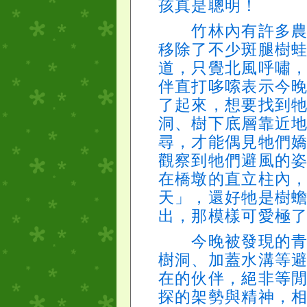
孩真是聰明！
竹林內有許多農家
移除了不少斑腿樹
道，只覺北風呼嘯
伴直打哆嗦表示今
了起來，想要找到
洞、樹下底層靠近
尋，才能偶見牠們
觀察到牠們避風的
在橋墩的直立柱內
天」，還好牠是樹
出，那模樣可愛極
今晚被發現的青蛙
樹洞、加蓋水溝等
在的伙伴，絕非等
探的架勢與精神，