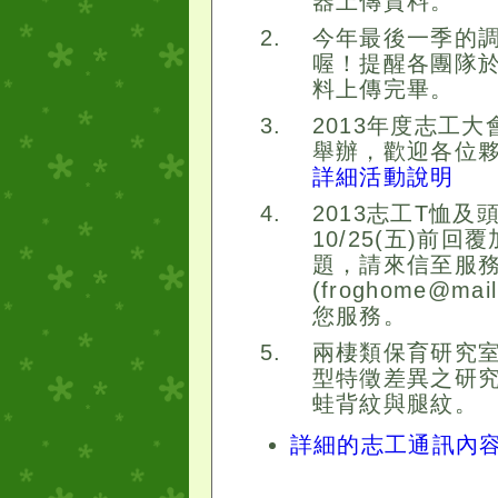
器上傳資料。
今年最後一季的
喔！提醒各團隊於1
料上傳完畢。
2013年度志工大
舉辦，歡迎各位
詳細活動說明
2013志工T恤
10/25(五)前
題，請來信至服
(froghome@ma
您服務。
兩棲類保育研究
型特徵差異之研
蛙背紋與腿紋。
詳細的志工通訊內