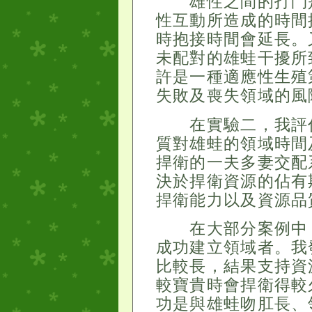
雄性之間的打鬥是
性互動所造成的時間
時抱接時間會延長。
未配對的雄蛙干擾所
許是一種適應性生殖
失敗及喪失領域的風
在實驗二，我評估
質對雄蛙的領域時間
捍衛的一夫多妻交配
決於捍衛資源的佔有
捍衛能力以及資源品
在大部分案例中，
成功建立領域者。我
比較長，結果支持資
較寶貴時會捍衛得較
功是與雄蛙吻肛長、