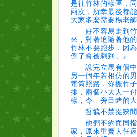
是往竹林的樣區，
兩次，所幸最後都
大家多麼需要楊老
好不容易走到竹林
來，對著追隨著他
竹林不要跑步，因
倒了會被刺到。』
說完立馬有個中班
另一個年若相仿的男
電筒照路，你搬竹子
排，兩個小大人一
樣，令一旁目睹的
哲毓不禁捉狹問他
他們不約而同指著
家，原來重責大任