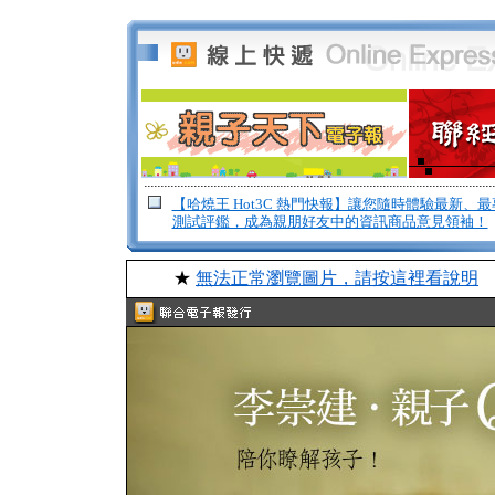
【哈燒王 Hot3C 熱門快報】讓您隨時體驗最新、
測試評鑑，成為親朋好友中的資訊商品意見領袖！
★
無法正常瀏覽圖片，請按這裡看說明