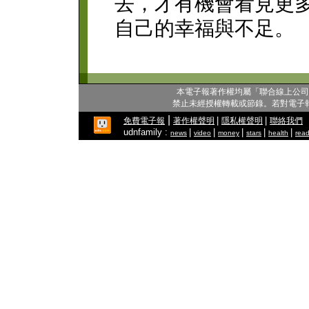
去，才有機會看見更
自己的幸福與不足。
本電子報著作權均屬「聯合線上公司
禁止未經授權轉載或節錄。若對電子
|
|
|
免費電子報
著作權聲明
隱私權聲明
聯絡我們
udnfamily :
|
|
|
|
|
news
video
money
stars
health
read