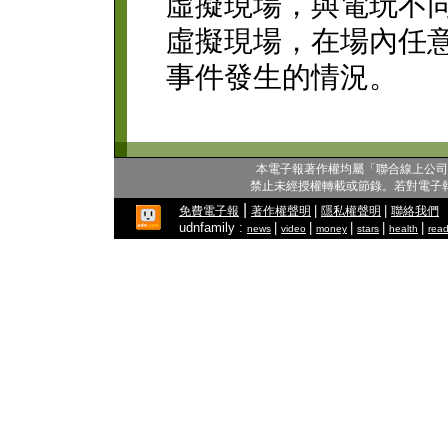
虛擬現場，與電玩不
虛擬現場，在場內任
事件發生的情況。
本電子報著作權均屬「聯合線上公司
禁止未經授權轉載或節錄。若對電子
|
|
|
免費電子報
著作權聲明
隱私權聲明
聯絡我們
udnfamily :
|
|
|
|
|
news
video
money
stars
health
read