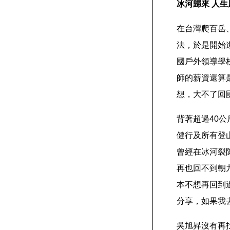
冰河歸來 人
在台灣爬百岳
法，於是開始
國戶外領導學校(Na
師的薪資還算
想，大不了回
背著超過40
健行及所有登
曾經在冰河裂
再也回不到朝
本不想再回到
分享，如果我
吳旭昇沒有再