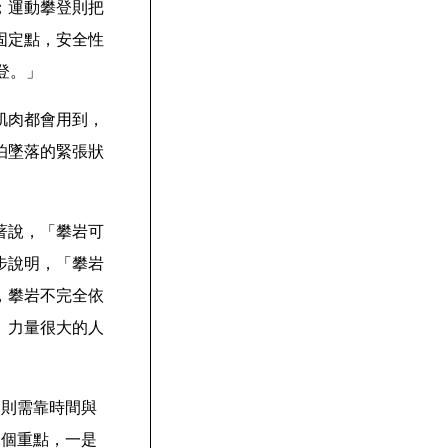
；運動攀登則把
固定點，安全性
登。」
肌肉都會用到，
怕墜落的緊張狀
著說，「攀岩可
步說明，「攀岩
，攀岩不完全依
、力量很大的人
巧則需靠時間與
2個重點，一是