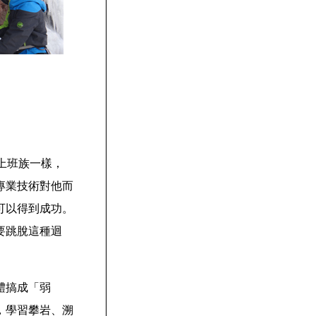
上班族一樣，
專業技術對他而
可以得到成功。
要跳脫這種迴
體搞成「弱
，學習攀岩、溯