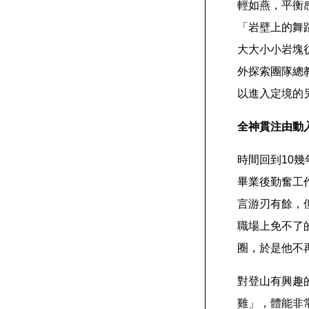
輕如燕，平衡
「岩壁上的舞蹈」(
大大小小岩塊
外探索團隊總
以進入定境的
全神貫注由動
時間回到10
畢業後勤奮工
言游刃有餘，
職場上免不了
圈，於是他不
對登山有興趣
雞」，體能非