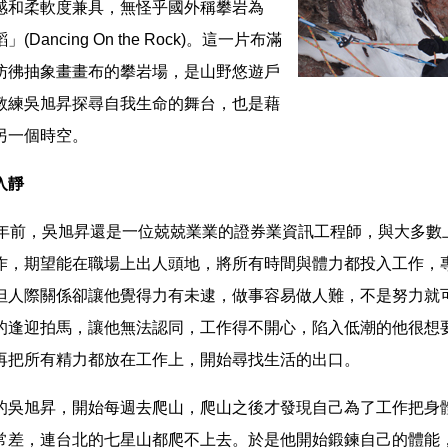
感和柔軟度兼具，無怪乎國外稱攀岩為
Dancing On the Rock)。這一片布滿
彷彿抽象畫畫布的攀岩場，是山野悠遊戶
教練吳旭昇探尋自我生命的舞台，也是藉
另一個時空。
入靜
幾年前，吳旭昇還是一位兢兢業業的證券業資訊工程師，與大多數
作，期望能在職場上出人頭地，將所有時間與體力都投入工作，
但人際關係卻讓他覺得力有未逮，做事容易做人難，不是努力就
的逢迎拍馬，讓他無法認同，工作得不開心，陷入低潮的他很想
再把所有精力都放在工作上，開始尋找生活的出口。
的吳旭昇，開始每週去爬山，爬山之後才發現自己為了工作把身
常差，連台北的七星山都爬不上去。於是他開始鍛鍊自己的體能