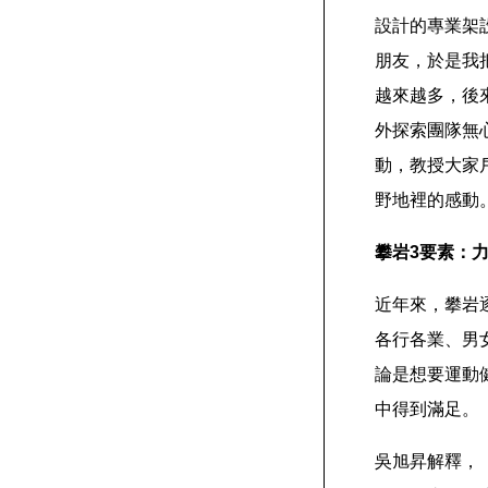
設計的專業架
朋友，於是我
越來越多，後
外探索團隊無
動，教授大家
野地裡的感動
攀岩3要素：
近年來，攀岩
各行各業、男
論是想要運動
中得到滿足。
吳旭昇解釋，「攀岩可