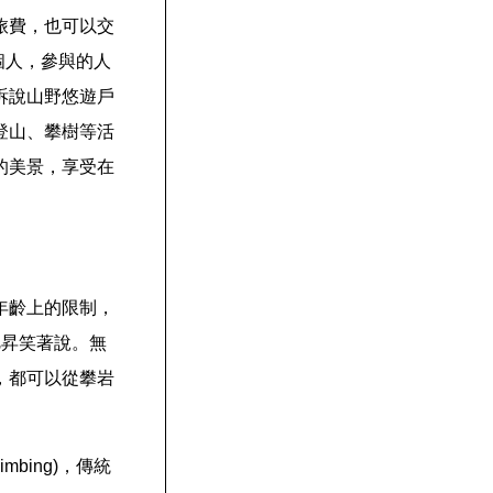
旅費，也可以交
個人，參與的人
訴說山野悠遊戶
登山、攀樹等活
的美景，享受在
年齡上的限制，
旭昇笑著說。無
，都可以從攀岩
imbing)，傳統