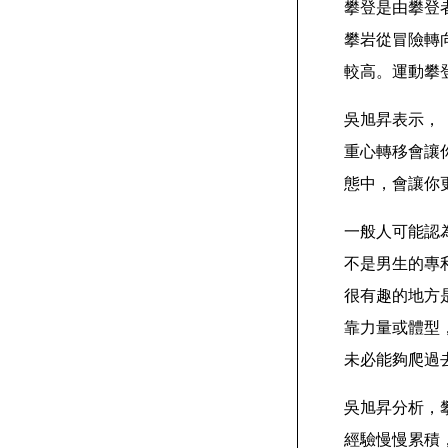
攀登是由攀登
攀岩從冒險轉
較高。運動攀
吳旭昇表示，
重心轉移會讓
態中，會讓你
一般人可能認
不是男生的專
很有趣的地方
靠力量或體型
未必能夠爬過
吳旭昇分析，
經驗慢慢累積