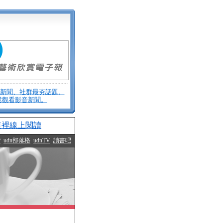
重要新聞、社群最夯話題、
輕鬆觀看影音新聞。
這裡線上閱讀
灣
udn部落格
udnTV
讀書吧