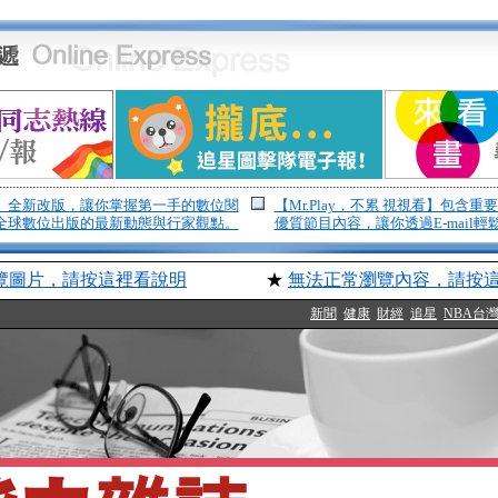
】全新改版，讓你掌握第一手的數位閱
【Mr.Play，不累 視視看】包含
全球數位出版的最新動態與行家觀點。
優質節目內容，讓你透過E-mail
覽圖片，請按這裡看說明
★
無法正常瀏覽內容，請按
新聞
健康
財經
追星
NBA台