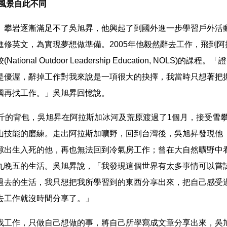
生風景自此不同
、攀岩逐漸滿足不了吳旭昇，他興起了到國外進一步學習戶外活
進修英文，為實現夢想做準備。2005年他毅然辭去工作，飛到阿
tional Outdoor Leadership Education, NOLS)的課
是優渥，辭掉工作對我來說是一項很大的抉擇，我當時只想著把
國再找工作。」吳旭昇回憶說。
公斤的背包，吳旭昇在阿拉斯加冰河及荒原渡過了1個月，接受雪
山技能的磨練。走出阿拉斯加曠野，回到台灣後，吳旭昇發現他
隙出生入死的他，再也無法回到冷氣房工作；曾在大自然曠野中
九晚五的生活。吳旭昇說，「我發現這個世界有太多事情可以嘗
過去的生活，我只想把我所學習到的東西分享出來，把自己感受
去工作就沒時間分享了。」
找工作，只做自己想做的事，將自己所學寫成文章分享出來，吳