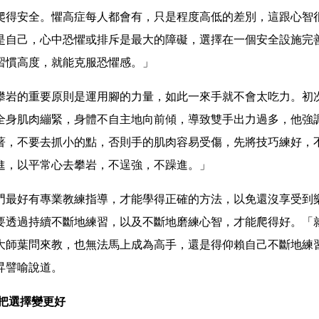
爬得安全。懼高症每人都會有，只是程度高低的差別，這跟心智
是自己，心中恐懼或排斥是最大的障礙，選擇在一個安全設施完
習慣高度，就能克服恐懼感。」
攀岩的重要原則是運用腳的力量，如此一來手就不會太吃力。初
全身肌肉繃緊，身體不自主地向前傾，導致雙手出力過多，他強
著，不要去抓小的點，否則手的肌肉容易受傷，先將技巧練好，
進，以平常心去攀岩，不逞強，不躁進。」
門最好有專業教練指導，才能學得正確的方法，以免還沒享受到
要透過持續不斷地練習，以及不斷地磨練心智，才能爬得好。「
大師葉問來教，也無法馬上成為高手，還是得仰賴自己不斷地練
昇譬喻說道。
 把選擇變更好