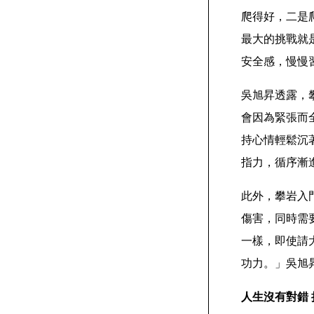
爬得好，二是
最大的挑戰就
安全感，慢慢
吳旭昇透露，
會因為緊張而
持心情輕鬆沉
指力，循序漸
此外，攀岩入
傷害，同時需
一樣，即使請
功力。」吳旭
人生沒有對錯