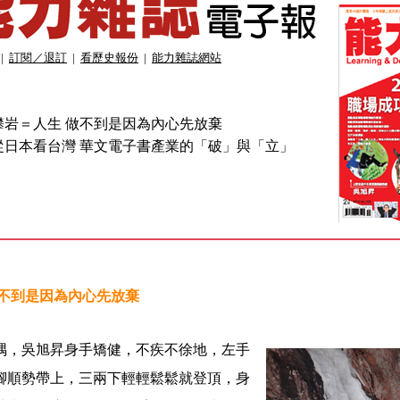
|
訂閱／退訂
|
看歷史報份
|
能力雜誌網站
攀岩＝人生 做不到是因為內心先放棄
從日本看台灣 華文電子書產業的「破」與「立」
做不到是因為內心先放棄
隅，吳旭昇身手矯健，不疾不徐地，左手
腳順勢帶上，三兩下輕輕鬆鬆就登頂，身