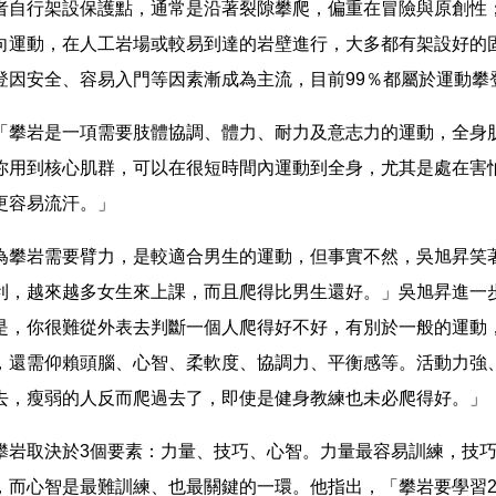
者自行架設保護點，通常是沿著裂隙攀爬，偏重在冒險與原創性
向運動，在人工岩場或較易到達的岩壁進行，大多都有架設好的
登因安全、容易入門等因素漸成為主流，目前99％都屬於運動攀
「攀岩是一項需要肢體協調、體力、耐力及意志力的運動，全身
你用到核心肌群，可以在很短時間內運動到全身，尤其是處在害
更容易流汗。」
為攀岩需要臂力，是較適合男生的運動，但事實不然，吳旭昇笑
利，越來越多女生來上課，而且爬得比男生還好。」吳旭昇進一
是，你很難從外表去判斷一個人爬得好不好，有別於一般的運動
，還需仰賴頭腦、心智、柔軟度、協調力、平衡感等。活動力強
去，瘦弱的人反而爬過去了，即使是健身教練也未必爬得好。」
攀岩取決於3個要素：力量、技巧、心智。力量最容易訓練，技
，而心智是最難訓練、也最關鍵的一環。他指出，「攀岩要學習