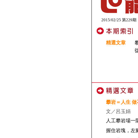
2015/02/25 第229期
精選文章
攀岩＝人生 
文／呂玉娟
人工攀岩場一
握住岩塊，左