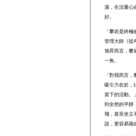
溪，生活重心
好。
「攀岩是終極
管理大師《從A
旭昇而言，攀
一角。
「對我而言，
吸引力在於，
當下的活動。
到全然的平靜
飛，甚至坐立
說，更容易藉