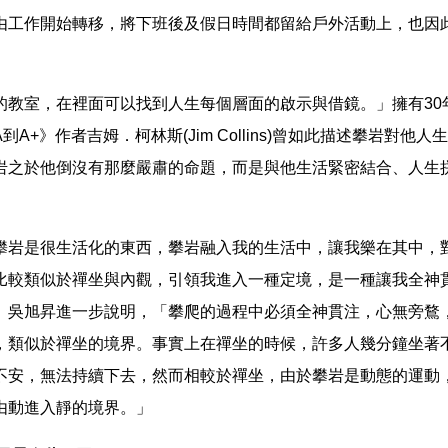
由工作開始轉移，將下班後及假日時間都留給戶外活動上，也因
的教室，在裡面可以找到人生每個層面的啟示與借鏡。」擁有30
到A+》作者吉姆．柯林斯(Jim Collins)曾如此描述攀岩對他
岩之於他倒沒有那麼嚴肅的命題，而是與他生活緊密結合、人生
攀岩是很生活化的東西，攀岩融入我的生活中，讓我樂在其中，
比較類似於禪坐與內觀，引領我進入一種定境，是一種讓我全神
」吳旭昇進一步說明，「攀爬的過程中必須全神貫注，心無旁鶩
，類似於禪坐的境界。事實上在禪坐的時候，許多人幾分鐘坐著
不安，無法持續下去，然而相較於禪坐，由於攀岩是動態的運動
由動進入靜的境界。」