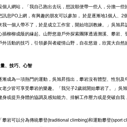
設個人網站，「我自己跑出去玩，想說順便帶一些人，分擔一些
把訊息PO上網，有興趣的朋友可以參加， 於是逐漸地1個人、2
來我一個人帶不了，於是成立工作室，開始培訓教練。」吳旭昇
心插柳柳成蔭的緣起。山野悠遊戶外探索團隊透過溯溪、攀岩、
戶外活動的技巧，引領參與者縱情山野，自在悠遊，欣賞大自然
。
力量、技巧、心智
逐漸成為一項熱門的運動，吳旭昇指出，攀岩沒有體型、性別及
女老少皆可享受攀岩的樂趣。「我兒子2歲就開始攀岩了。」吳
健身或提升身體的協調及感知能力、排解工作壓力或是突破自我
以分為傳統攀登(traditional climbing)和運動攀登(sport cl