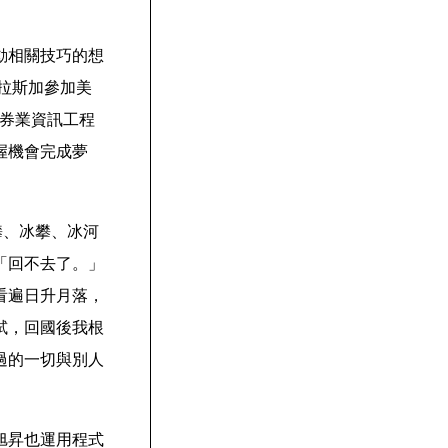
動相關技巧的想
拉斯加參加美
程。「證券業資訊工程
握機會完成夢
攀、冰攀、冰河
「回不去了。」
看遍日升月落，
試，回國後我根
過的一切與別人
旭昇也運用程式