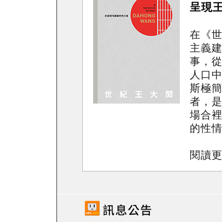
呈現
在《世
主義
事，
人口
斯極
者，
場合
的性
閱讀