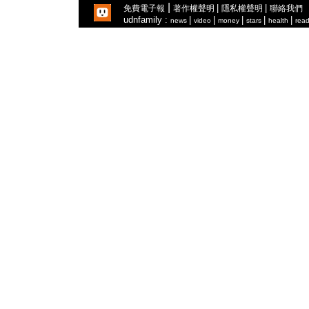
|
|
|
免費電子報
著作權聲明
隱私權聲明
聯絡我們
udnfamily :
|
|
|
|
|
news
video
money
stars
health
read