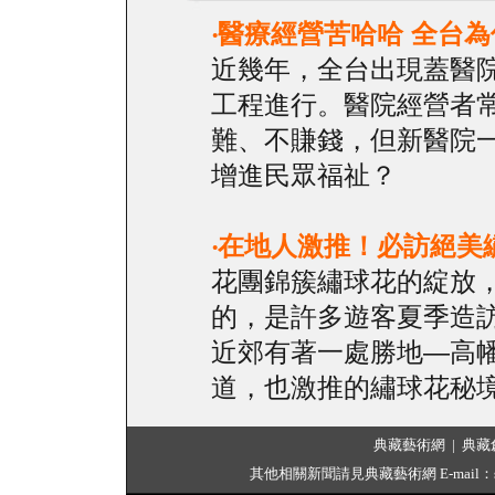
‧
醫療經營苦哈哈 全台
近幾年，全台出現蓋醫
工程進行。醫院經營者
難、不賺錢，但新醫院
增進民眾福祉？
‧
在地人激推！必訪絕美
花團錦簇繡球花的綻放
的，是許多遊客夏季造
近郊有著一處勝地—高
道，也激推的繡球花秘
典藏藝術網
|
典藏
其他相關新聞請見典藏藝術網 E-mail：servic