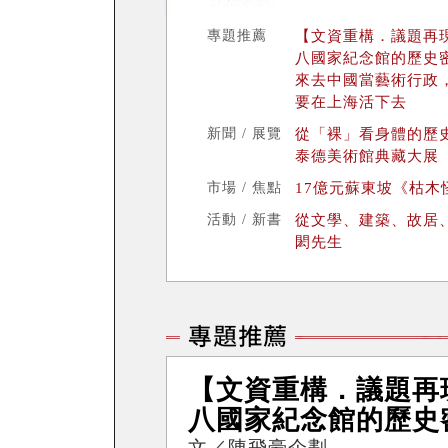
專題推薦
【文資重構．議題再
八國家紀念館的歷史
來去中國當藝術行政
要在上海活下去
新聞 / 展覽
從「裸」看身體的歷
泰德美術館典藏大展
市場 / 焦點
17億元蘇東坡《枯木
活動 / 新書
從文學、建築、故居
閎先生
【文資重構．議題再
八國家紀念館的歷史
文／陳飛豪企劃