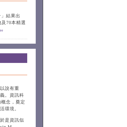
介」結果出
物及70本精選
re
以說有重
義。資訊科
) 的概念，奠定
活環境。
於是資訊似
n M.