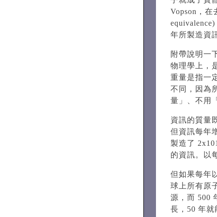
Vopson，在
equival
年所製造資
附帶說明一
物理學上，
重量是指一
不同，因為
量」、不用
資訊的質量
但資訊每年增
製造了 2x10
的資訊。以每
但如果每年以
球上所有原
源，而 50
長，50 年