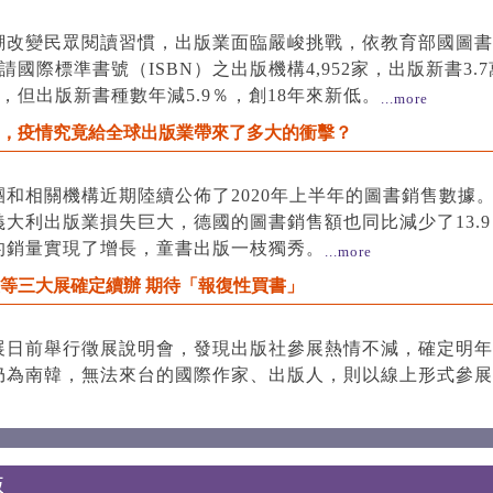
潮改變民眾閱讀習慣，出版業面臨嚴峻挑戰，依教育部國圖書
申請國際標準書號（ISBN）之出版機構4,952家，出版新書3.
增，但出版新書種數年減5.9％，創18年來新低。
...more
，疫情究竟給全球出版業帶來了多大的衝擊？
團和相關機構近期陸續公佈了2020年上半年的圖書銷售數據
義大利出版業損失巨大，德國的圖書銷售額也同比減少了13.
的銷量實現了增長，童書出版一枝獨秀。
...more
等三大展確定續辦 期待「報復性買書」
展日前舉行徵展說明會，發現出版社參展熱情不減，確定明年1
仍為南韓，無法來台的國際作家、出版人，則以線上形式參展