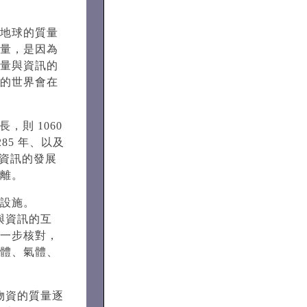
地球的質量
量，是因為
量與資訊的
的世界會在
，則 1060
85 年、以及
，資訊的發展
離。
設施。
與資訊的互
一步核對，
體、氣體、
物資的質量逐