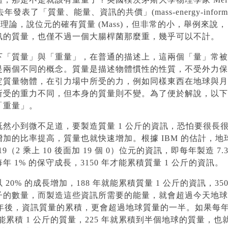
去年發表了「質量、能量、資訊的共價」(mass-energy-informa
ence) 理論，說位元的確有質量 (Mass)，但非常的小，舉例來
訊的質量，也僅不過一個大腸桿菌那麼重，幾乎可以不計。
下「質量」與「重量」，在普通的描述上，這兩個「量」常被
是兩個不同的概念。質量是描述物體慣性的性質，不受外力保
定質量物體，在引力場中所受的力，例如同樣東西在地球與月
所受的重力不同，但本身的質量則不變。為了便於解說，以下
「重量」。
既然小到微不足道，要製造質量 1 公斤的資訊，恐怕要很長
加的比率提高，質量也就快速增加。根據 IBM 的估計，地
19（2 乘上 10 後面加 19 個 0）位元的資訊，即每年製造 7.3
年 1% 的保守成長，3150 年才能累積質量 1 公斤的資訊。
 20% 的成長增加，188 年就能累積質量 1 公斤的資訊，35
子的數量，而製造這些資訊所需要的能量，就會超過今天地球
0 年後，資訊質量的累積，更會超過地球質量的一半。如果每年以
就能累積 1 公斤的質量，225 年就累積到半個地球的質量，也