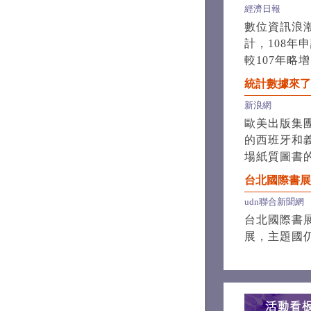
經濟日報
數位資訊浪
計，108年
較107年略
統計數據來了
新浪網
歐美出版集
的西班牙和
場紙質圖書
台北國際書展
udn聯合新聞網
台北國際書
展，主題國