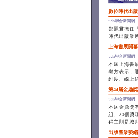
數位時代出版
udn聯合新聞網
鄭麗君擔任
時代出版業
上海書展開幕
udn聯合新聞網
本屆上海書
辦方表示，
維度、線上
第44屆金鼎
udn聯合新聞網
本屆金鼎獎有
組、20個獎
得主則是城
出版產業萎縮 