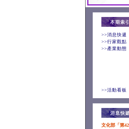
>>消息快遞
>>行家觀點
>>產業動態
>>活動看板
文化部「第4