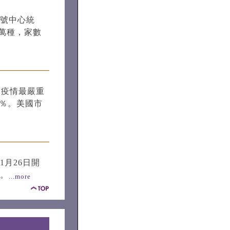
號中心統
7萬種，家數
。疫情最嚴重
9％。美國市
月26日開
。
...more