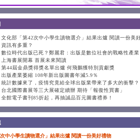
文化部「第42次中小學生讀物選介」結果出爐 閱讀一份美
資訊有多重？
數位時代出版已死？鄭麗君：出版是數位社會的戰略性產業
上海書展開幕 首展未來閱讀
第44屆金鼎獎得獎名單出爐 何飛鵬獲特別貢獻獎
出版產業萎縮 108年新出版圖書年減5.9％
統計數據來了，疫情究竟給全球出版業帶來了多大的衝擊？
台北國際書展等三大展確定續辦 期待「報復性買書」
全館電子書刊85折起，再抽誠品百元圖書禮券！
2次中小學生讀物選介」結果出爐 閱讀一份美好禮物