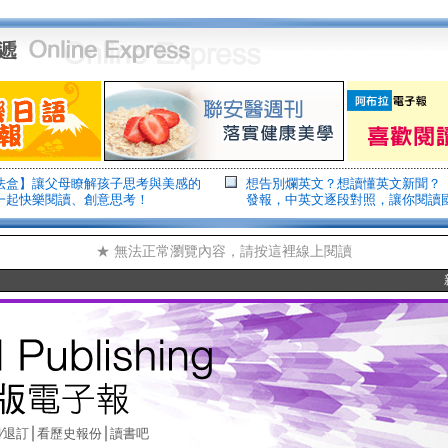
法盒】讓父母瞭解孩子思考與美感的
想告別爛英文？想讀懂英文新聞？
一起快樂閱讀、創意思考！
發報，中英文逐段對照，讓你閱讀
★ 無法正常瀏覽內容，請按這裡線上閱讀
∣
∣
∕退訂
看歷史報份
讀書吧