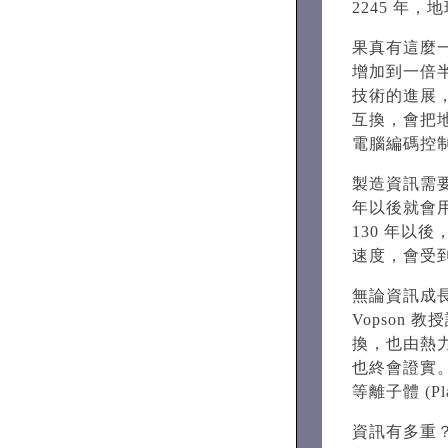
2245 年
果真有這麼
增加到一倍
技術的進展
互換，會把
電腦編碼控
製造資訊需要
年以後就會用
130 年
速度，會受
無論資訊成
Vopson
換，也由熱
也終會證實
等離子體 (P
資訊有多重？