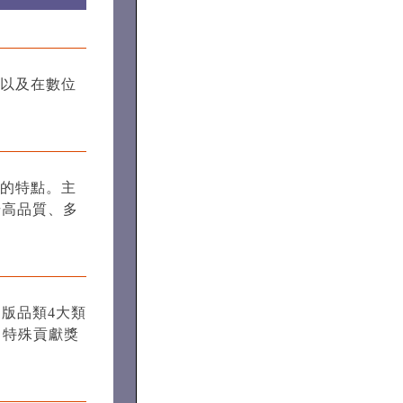
以及在數位
的特點。主
場高品質、多
版品類4大類
，特殊貢獻獎