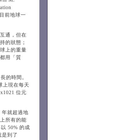
tion
說，目前地球一
互通，但在
持的狀態；
球上的重量
都用「質
很長的時間。
球上現在每天
x1021 位元
0 年就超過地
上所有的能
 50% 的成
就是到了