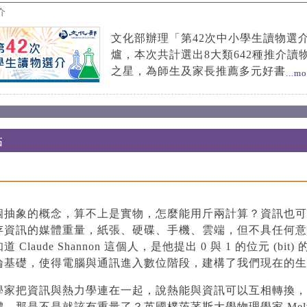
介
文化部辦理「第42次中小學生讀物選
爐，本次共計選出8大類642種推介讀
之星，為師生及家長推薦多元好書
...mo
個抽象的概念，算不上是實物，怎麼能用斤兩計算？資訊也可
存資訊的媒體重量，紙張、硬碟、手機、雲端，但不具任何意
Claude Shannon 這個人，是他提出 0 與 1 的位元 (bit
論基礎，使得電腦與通訊進入數位階段，建構了我們現在的生
學家把資訊與熱力學連在一起，說熱能與資訊可以互相轉換，
，那是不是就該有重量了？英國樸茨茅斯大學物理學家 Melvi