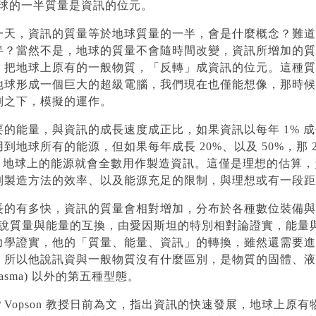
，地球的一半質量是資訊的位元。
一天，資訊的質量等於地球質量的一半，會是什麼概念？難道
半？當然不是，地球的質量不會隨時間改變，資訊所增加的質
，把地球上原有的一般物質，「反轉」成資訊的位元。這種質
地球形成一個巨大的超級電腦，我們現在也僅能想像，那時候
制之下，模擬的運作。
的能量，與資訊的成長速度成正比，如果資訊以每年 1% 成長
到地球所有的能源，但如果每年成長 20%、以及 50%，那 2
以後，地球上的能源就會全數用作製造資訊。這僅是理想的估算
到製造方法的效率、以及能源充足的限制，與理想或有一段距
長的有多快，資訊的質量會相對增加，分布於各種數位裝備與
 教授說質量與能量的互換，由愛因斯坦的特別相對論證實，能量
力學證實，他的「質量、能量、資訊」的轉換，雖然還需要進
。所以他說訊資與一般物質沒有什麼區別，是物質的固體、液
lasma) 以外的第五種型態。
Vopson 教授日前為文，指出資訊的快速發展，地球上原有