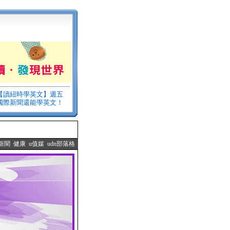
【讀紐時學英文】週五
國際新聞還能學英文！
新聞
健康
u值媒
udn部落格