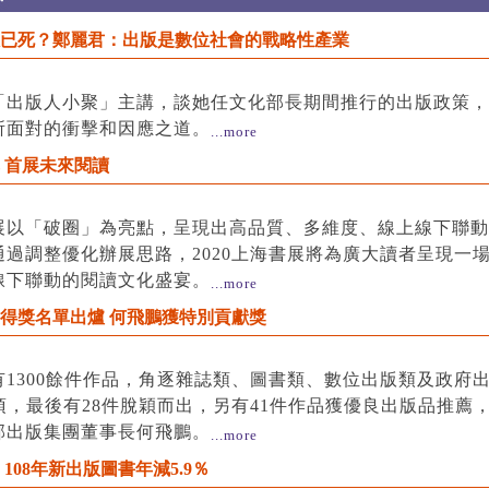
已死？鄭麗君：出版是數位社會的戰略性產業
「出版人小聚」主講，談她任文化部長期間推行的出版政策，
所面對的衝擊和因應之道。
...more
 首展未來閱讀
展以「破圈」為亮點，呈現出高品質、多維度、線上線下聯動
通過調整優化辦展思路，2020上海書展將為廣大讀者呈現一
線下聯動的閱讀文化盛宴。
...more
獎得獎名單出爐 何飛鵬獲特別貢獻獎
1300餘件作品，角逐雜誌類、圖書類、數位出版類及政府出
項，最後有28件脫穎而出，另有41件作品獲優良出版品推薦
邦出版集團董事長何飛鵬。
...more
108年新出版圖書年減5.9％