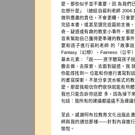
麼，那些似乎並不重要，因 為我們
在想什麼」（總結自裴利老師 2004
做到應盡的責任，不會更糟，只會更
完這本書，或甚至讀完這篇前言後，
奇、疑惑或有趣的教室小事件，那麼
音來幫助自己獲得更準確的教室事件
要和孩子進行裴利老師 的「故事說
Fantasy（幻想）、Fairness（公
基本元素：「說—— 逐字聽寫孩子
膽去做、去探索、去面對疑惑，我 
你能尋找到一 位能和你進行書寫對
的書寫探索，不是分享流水帳式的教
麼，那麼我相信你們很快就能有所體
我也只能告訴你這麼 多，因為接下
句話：我所有的建議都遠遠不及建議
至此，感謝阿布拉教育文化出版此
師與我的通信那樣——針對內容進
愉悅。