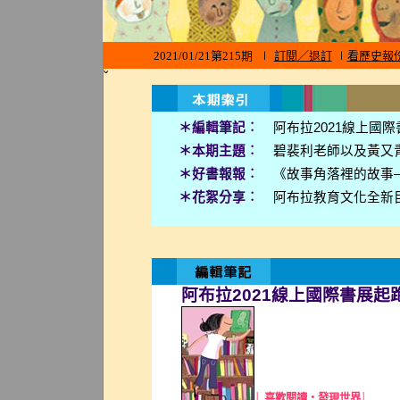
2021/01/21第215期
∣
訂閱／退訂
∣
看歷史報
ˇ
＊編輯筆記︰
阿布拉2021線上國
＊本期主題︰
碧裴利老師以及黃又
＊好書報報︰
《故事角落裡的故事
＊花絮分享︰
阿布拉教育文化全新
阿布拉2021線上國際書展起
│ 喜歡閱讀‧發現世界│