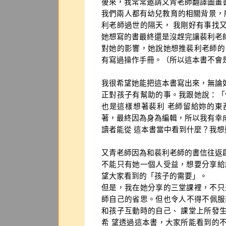
後來，我常常邀請又青老師翻譯圖畫
我們兩人都有幼兒教育的相關背景，所 以
利老師過世的隔天， 我剛好有事找
她想寫的書最終還是沒趕完讓裴利老
對她的影響，她說她想推裴利老師的
有寫過操作手冊。（所以這本書不會
我很希望她能把這本書寫出來，無論
正對孩子有幫助的事。我跟她說：「
也是這樣想著裴利 老師留給妳的東
著，最終因為身為編輯，所以我有幸
讀者能從 這本書當中看到什麼？我
又青老師因為和裴利老師的書信往返
不能只有她一個人受益，想要分享給
望大家看到的「孩子的需要」。
但是，我在她分享的三堂課裡，不只
師自己的省思。但也令人不得不佩服
和孩子互動時的自己、 課堂上所發
希 望透過這本書，大家所能看到的