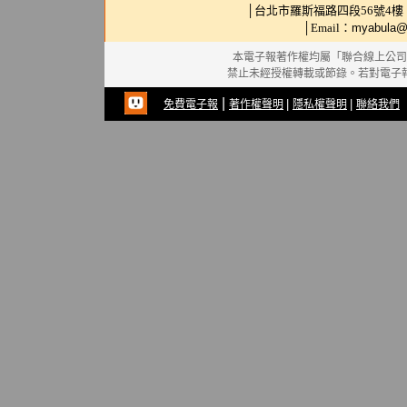
│台北市羅斯福路四段56號4樓 │ 電話
│Email：
myabula@
本電子報著作權均屬「聯合線上公司
禁止未經授權轉載或節錄。若對電子
|
|
|
免費電子報
著作權聲明
隱私權聲明
聯絡我們