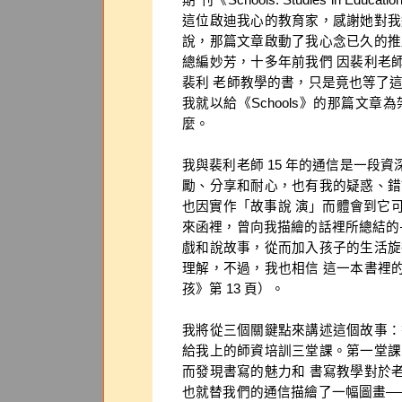
期 刊《Schools: Studies in Educ
這位啟迪我心的教育家，感謝她對我
說，那篇文章啟動了我心念已久的推
總編妙芳，十多年前我們 因裴利老
裴利 老師教學的書，只是竟也等了
我就以給《Schools》的那篇文
麼。
我與裴利老師 15 年的通信是一段
勵、分享和耐心，也有我的疑惑、錯
也因實作「故事說 演」而體會到它可以
來函裡，曾向我描繪的話裡所總結的
戲和說故事，從而加入孩子的生活旋
理解，不過，我也相信 這一本書裡
孩》第 13 頁）。
我將從三個關鍵點來講述這個故事：
給我上的師資培訓三堂課。第一堂課
而發現書寫的魅力和 書寫教學對於
也就替我們的通信描繪了一幅圖畫—