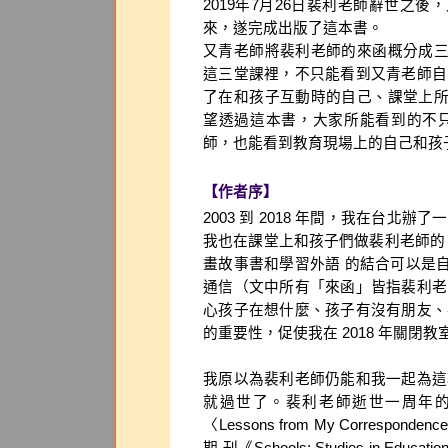
2019年7月26日裴利老師辭世之
來，遂完成出版了這本書。
又青老師將裴利老師的來函概分成
這三堂課裡，不只能看到又青老師自
了在和孩子互動時的自己、課堂上
望透過這本書，大家所能看到的不
師，也能看到教育現場上的自己和孩
【作者序】
2003 到 2018 年間，我在台
我也在課堂上和孩子們做裴利老師的「
畫故事書和學習外語 的結合可以是
通信（文中所有「來函」皆指裴利老
心孩子在想什麼、孩子有沒有朋友、
的重要性，促使我在 2018 年關
我原以為裴利老師仍能和我一起為這
就過世了。裴利老師逝世一周年的
〈Lessons from My Corresponde