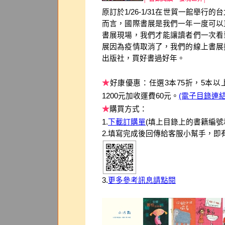
原訂於1/26-1/31在世貿一館舉
而言，國際書展是我們一年一度可以
書展現場，我們才能讓讀者們一次看
展因為疫情取消了，我們的線上書展接
出版社，買好書過好年。
★
好康優惠：任選3本75折，5本以
1200元加收運費60元。
(電子目錄連
★
購買方式：
1.
下載訂購單
(填上目錄上的書籍編號
2.填寫完成後回傳給客服小幫手，即
3.
更多參考訊息請點閱