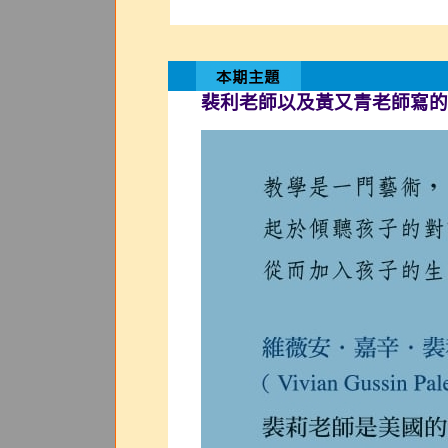
裴利老師以及黃又青老師寫