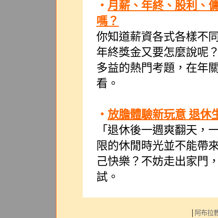
‧
月薪、年終、股利、
嗎？
你知道薪資各式各樣不
年終獎金又要怎麼說呢
多益的熱門考題，在年
看。
‧
放膽體驗新玩意 退休
「退休後一週爽翻天，
限的休閒時光並不能帶
己快樂？不妨走出家門
試。
│
阿布拉