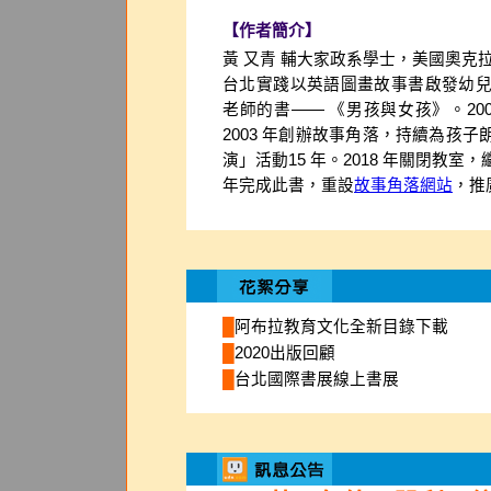
【作者簡介】
黃 又青 輔大家政系學士，美國奧克拉
台北實踐以英語圖畫故事書啟發幼
老師的書—— 《男孩與女孩》。2
2003 年創辦故事角落，持續為孩
演」活動15 年。2018 年關閉教
年完成此書，重設
故事角落網站
，推
█
阿布拉教育文化全新目錄下載
█
2020出版回顧
█
台北國際書展線上書展