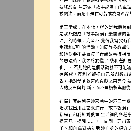
並進而改變了我的教學樣貌。 不過
我終於看 清楚做「故事說演」的重
被關注，而絕不是在可能成為副產品
第三堂課：在地化，說的是我體會
是我能做成「故事說演」最關鍵的臨
演」的時候，完全不 覺得我需要有
步驟和規則的活動，如同許多教學法
和她對要不要讓孩子合說故事持相反
的想法時，我才終於懂了 裴利老師
化」， 否則她的這個活動就不可能
有所成。裴利老師把自己所創想出
說，她對學前教育的貢獻之崇高令 
人的反思與判 斷，而不是複製與服從
在描述完裴利老師來函中的這三堂課
陪我找出用雙語來進行「故事說演」
都是在和我針對教室 生活裡的各種
提意見、提問……，一直到「理出頭
子、和前輩對話是老師進步的媒介