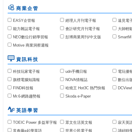
商業企管
EASY企管報
經理人月刊電子報
遠見電
能力雜誌電子報
會計研究月刊電子報
大師輕
NEO數位行銷學習報
彭博商業周刊/中文版
Smar
Motive 商業洞察週報
資訊科技
科技玩家電子報
udn手機日報
電玩優
旗標電腦知識報
NOVA情報誌
數位出
FIND科技報
哈燒王 Hot3C 熱門快報
DCVi
Mr.6‧網路趨勢報
Skoda e-Paper
英語學習
TOEIC Power 多益單字報
眾文生活英文報
寂天英
常春藤e起學英語
世界公民電子報
讀紐時