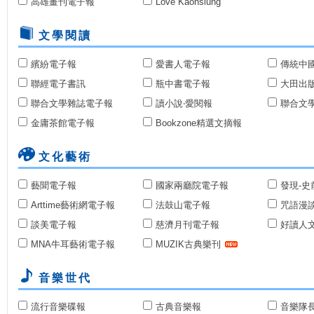
高雄畫刊電子報
Love Kaohsiung
文學閱讀
繽紛電子報
愛書人電子報
傳統中
聯經電子書訊
瓶中書電子報
大田出
聯合文學雜誌電子報
讀小說‧愛閱報
聯合文
金庸茶館電子報
Bookzone精選文摘報
文化藝術
藝聞電子報
國家兩廳院電子報
發現-史
Arttime藝術網電子報
法鼓山電子報
咒語漫
談美電子報
慈濟月刊電子報
好讀人
MNA牛耳藝術電子報
MUZIK古典樂刊
音樂世代
流行音樂碟報
古典音樂報
音樂隊