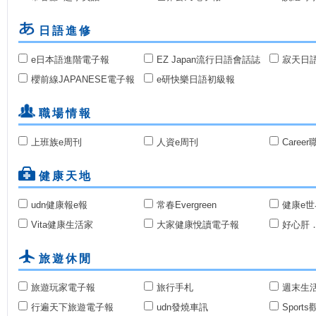
日語進修
e日本語進階電子報
EZ Japan流行日語會話誌
寂天日
櫻前線JAPANESE電子報
e研快樂日語初級報
職場情報
上班族e周刊
人資e周刊
Caree
健康天地
udn健康報e報
常春Evergreen
健康e世
Vita健康生活家
大家健康悅讀電子報
好心肝
旅遊休閒
旅遊玩家電子報
旅行手札
週末生
行遍天下旅遊電子報
udn發燒車訊
Sport