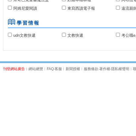
阿姆尼愛閱讀
東寫西讀電子報
遠流親
學習情報
udn文教快遞
文教快遞
考公職e
刊登網站廣告
︱
網站總覽
︱
FAQ
‧
客服
︱
新聞授權
︱
服務條款
‧
著作權
‧
隱私權聲明
︱