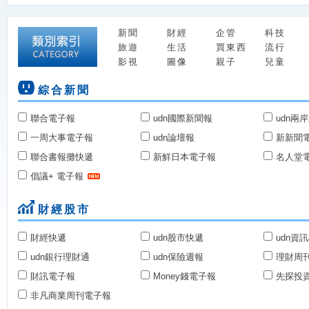
新聞
財經
企管
科技
旅遊
生活
買東西
流行
影視
圖像
親子
兒童
綜合新聞
聯合電子報
udn國際新聞報
udn兩
一周大事電子報
udn論壇報
新新聞
聯合書報攤快遞
新鮮日本電子報
名人堂
倡議+ 電子報
財經股市
財經快遞
udn股市快遞
udn資
udn銀行理財通
udn保險週報
理財周
財訊電子報
Money錢電子報
先探投
非凡商業周刊電子報