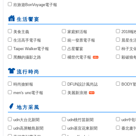
欣旅遊BonVoyage電子報
生活饗宴
美食主義
家庭鮮活報
2018
生活高手電子報
統一發票電子報
晨星生
Taipei Walker電子報
占星饗宴
柿子文
黑麵的攝影之路
橘世代電子報
殺破狼
流行時尚
時尚搶鮮報
DFUN設計風尚誌
BODY
men's uno電子報
美麗新浪潮
地方采風
udn大台北新聞
udn桃竹苗新聞
udn中
udn高屏離島新聞
udn基宜花東新聞
臺北畫