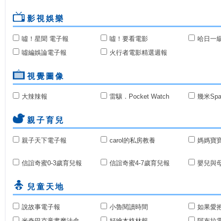
影視娛樂
噓！星聞 電子報
噓！要看電影
哈日一
噓編娛論電子報
火行者電影精選週報
視覺圖像
大辣辣報
雷驤．Pocket Watch
幾米Sp
親子育兒
親子天下電子報
carol的私房教養
媽媽寶
信誼奇蜜0-3歲育兒報
信誼奇蜜4-7歲育兒報
嬰兒與
兒童天地
說故事電子報
小魯閱讀時間
如果愛
米奇巴克童書魔法盒
好繪本格林報
阿布拉