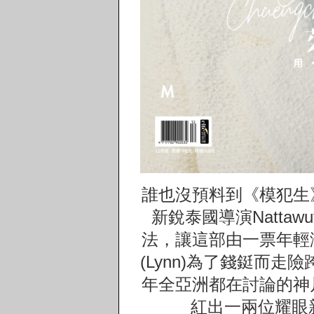
誰也沒預料到《模犯生
新銳泰國導演Nattawu
法，讓這部由一票年輕
(Lynn)為了錢鋌而走
年全亞洲都在討論的神
紅出一兩位耀眼新