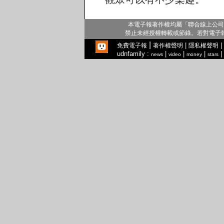
本電子報著作權均屬「聯合線上公司
禁止未經授權轉載或節錄。若對電子
|
|
|
免費電子報
著作權聲明
隱私權聲明
udnfamily :
|
|
|
|
news
video
money
stars