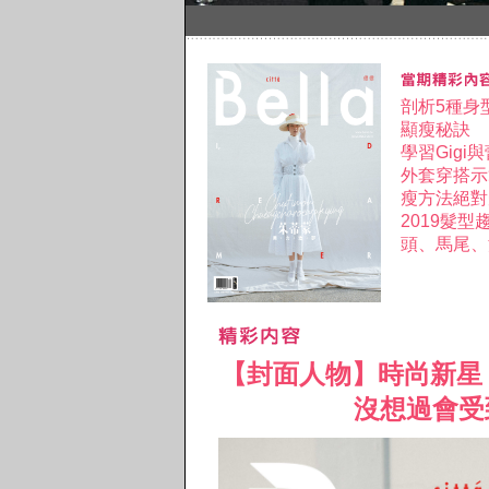
剖析5種身
顯瘦秘訣
學習Gig
外套穿搭示
瘦方法絕對
2019髮
頭、馬尾、
【封面人物】時尚新星
沒想過會受