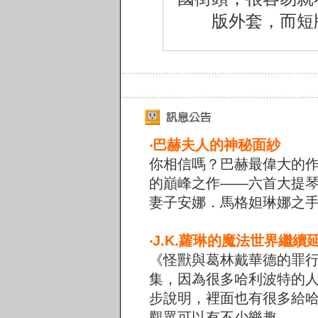
版外套，而短
‧
巴赫夫人的神秘面紗
你相信嗎？巴赫最偉大的
的巔峰之作——六首大提
妻子安娜．馬格妲琳娜之
‧
J.K.蘿琳的魔法世界繼續
《怪獸與葛林戴華德的罪
集，因為很多哈利波特的
步說明，裡面也有很多給
觀眾可以有不少樂趣。