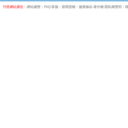
刊登網站廣告
︱
網站總覽
︱
FAQ
‧
客服
︱
新聞授權
︱
服務條款
‧
著作權
‧
隱私權聲明
︱