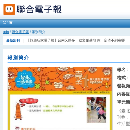
udn
/
聯合電子報
/ 報別簡介
【旅遊玩家電子報】台南又將多一處文創基地 你一定猜不到在哪
最新出刊
｜
【FIND科技報】AI披白袍，AI成為醫療界的新寵兒
報別簡介
報名：
格式：
發報頻
內容提
單元簡
《臺北
刊物，
生活型