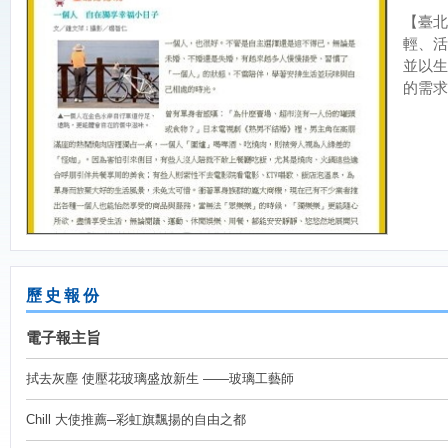
【臺北
輕、活
並以生
的需求
歷史報份
電子報主旨
拭去灰塵 使壓花玻璃盛放新生 ——玻璃工藝師
Chill 大使推薦─彩虹旗飄揚的自由之都