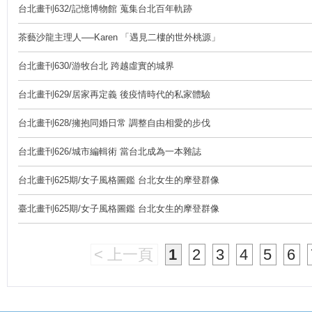
台北畫刊632/記憶博物館 蒐集台北百年軌跡
茶藝沙龍主理人──Karen 「遇見二樓的世外桃源」
台北畫刊630/游牧台北 跨越虛實的城界
台北畫刊629/居家再定義 後疫情時代的私家體驗
台北畫刊628/擁抱同婚日常 調整自由相愛的步伐
台北畫刊626/城市編輯術 當台北成為一本雜誌
台北畫刊625期/女子風格圖鑑 台北女生的摩登群像
臺北畫刊625期/女子風格圖鑑 台北女生的摩登群像
< 上一頁
1
2
3
4
5
6